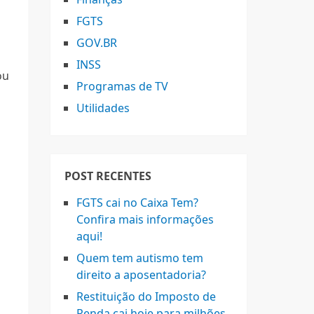
FGTS
GOV.BR
INSS
ou
Programas de TV
Utilidades
POST RECENTES
FGTS cai no Caixa Tem?
Confira mais informações
aqui!
Quem tem autismo tem
direito a aposentadoria?
Restituição do Imposto de
Renda cai hoje para milhões